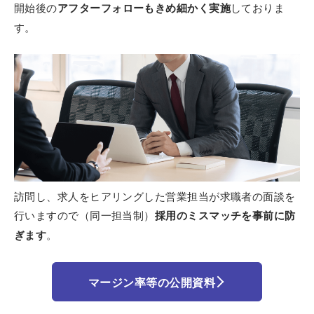
開始後の
アフターフォローも
きめ細かく実施
しておりま
す。
訪問し、求人をヒアリングした
営業担当が求職者の面談を
行いますので（同一担当制）
採用のミスマッチを事前に
防
ぎます
。
マージン率等の公開資料