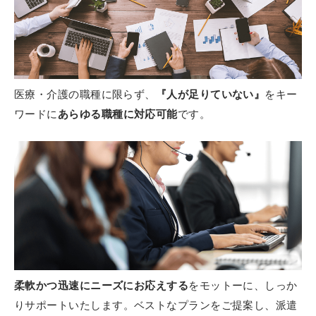
医療・介護の職種に限らず、
『人が足りていない』
を
キー
ワードに
あらゆる職種に
対応可能
です。
柔軟かつ迅速にニーズにお応えする
をモットーに、しっか
りサポート
いたします。
ベストなプランをご提案し、
派遣