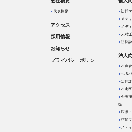
会社概要
個人
代表挨拶
訪問
メデ
アクセス
メデ
人材
採用情報
訪問
お知らせ
法人
プライバシーポリシー
在庫
へき地
訪問
在宅
介護
援
医療・
訪問
メデ