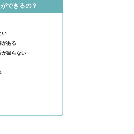
談ができるの？
ない
感がある
舌が回らない
等