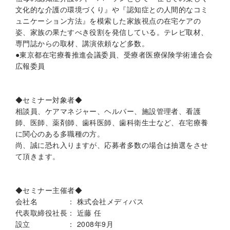
文化的な介護の環境づくり』や『認知症との人間的なコミ
ュニケーション方法』を模索した家族視点の在宅ケアの
姿、家族の果たすべき役割を発信している。テレビ取材、
専門誌からの取材、講演依頼など多数。
●東京都在宅療養推進会議委員、受療者医療保険学術連合会
広報委員
◆セミナー対象者◆
相談員、ケアマネジャー、ヘルパー、施設管理者、看護
師、医師、薬剤師、歯科医師、歯科衛生士など、在宅療養
に関心のある多職種の方。
尚、誠に恐れ入りますが、応募者多数の場合は抽選をさせ
て頂きます。
◆セミナー主催者◆
会社名 ： 株式会社メディパス
代表取締役社長： 近藤 任
設立 ： 2008年9月