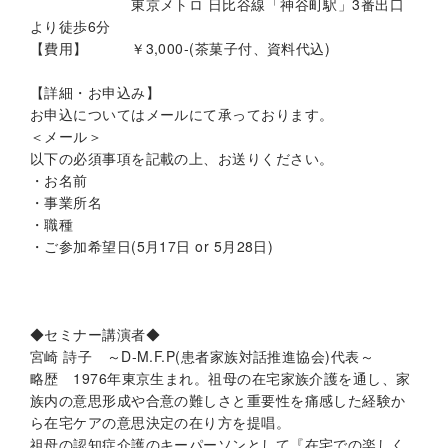
東京メトロ 日比谷線「神谷町駅」3番出口
より徒歩6分
【費用】 ￥3,000-(茶菓子付、資料代込)
【詳細・お申込み】
お申込についてはメールにて承っております。
＜メール＞
以下の必須事項を記載の上、お送りください。
・お名前
・事業所名
・職種
・ご参加希望日(5月17日 or 5月28日)
◆セミナー講演者◆
宮崎 詩子 ～D-M.F.P(患者家族対話推進協会)代表～
略歴 1976年東京生まれ。祖母の在宅家族介護を通し、家
族内の意思形成や合意の難しさと重要性を痛感した経験か
ら在宅ケアの意思決定の在り方を提唱。
祖母の認知症介護のキーパーソンとして『在宅での楽しく