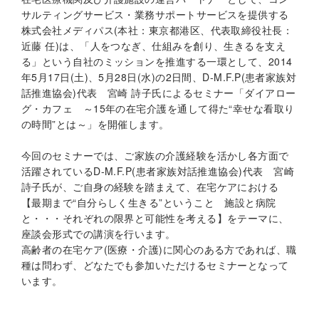
サルティングサービス・業務サポートサービスを提供する
株式会社メディパス(本社：東京都港区、代表取締役社長：
近藤 任)は、「人をつなぎ、仕組みを創り、生きるを支え
る」という自社のミッションを推進する一環として、2014
年5月17日(土)、5月28日(水)の2日間、D-M.F.P(患者家族対
話推進協会)代表 宮崎 詩子氏によるセミナー「ダイアロー
グ・カフェ ～15年の在宅介護を通して得た“幸せな看取り
の時間”とは～」を開催します。
今回のセミナーでは、ご家族の介護経験を活かし各方面で
活躍されているD-M.F.P(患者家族対話推進協会)代表 宮崎
詩子氏が、ご自身の経験を踏まえて、在宅ケアにおける
【最期まで“自分らしく生きる”ということ 施設と病院
と・・・それぞれの限界と可能性を考える】をテーマに、
座談会形式での講演を行います。
高齢者の在宅ケア(医療・介護)に関心のある方であれば、職
種は問わず、どなたでも参加いただけるセミナーとなって
います。