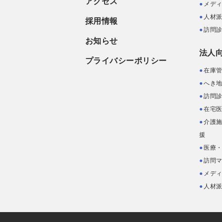
アクセス
メデ
人材
採用情報
訪問
お知らせ
法人
プライバシーポリシー
在庫
へき地
訪問
在宅
介護
援
医療・
訪問
メデ
人材